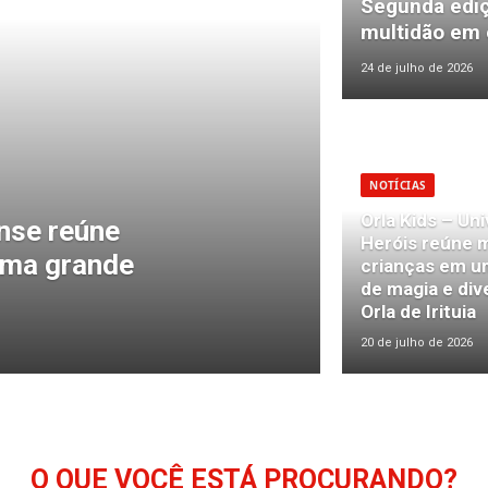
Segunda ediç
multidão em c
24 de julho de 2026
NOTÍCIAS
Orla Kids – Un
ense reúne
Heróis reúne m
uma grande
crianças em u
de magia e div
Orla de Irituia
20 de julho de 2026
O QUE VOCÊ ESTÁ PROCURANDO?