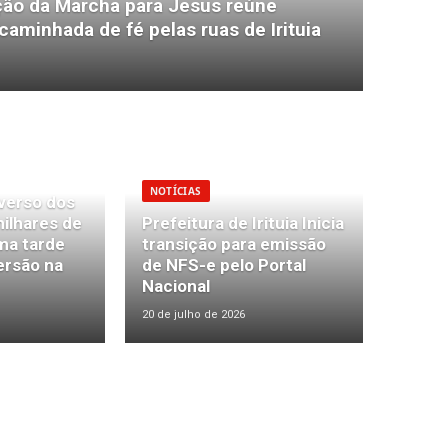
ão da Marcha para Jesus reúne
aminhada de fé pelas ruas de Irituia
NOTÍCIAS
iverso dos
ilhares de
Prefeitura de Irituia Inicia
ma tarde
transição para emissão
ersão na
de NFS-e pelo Portal
Nacional
20 de julho de 2026