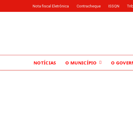
Nota fiscal Eletrônica
Contracheque
ISSQN
Tri
NOTÍCIAS
O MUNICÍPIO
O GOVER