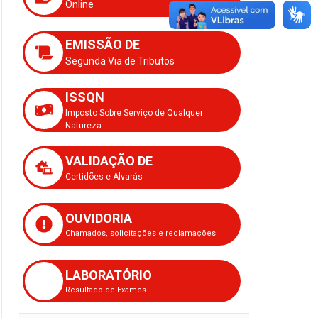
Online
EMISSÃO DE
Segunda Via de Tributos
ISSQN
Imposto Sobre Serviço de Qualquer
Natureza
VALIDAÇÃO DE
Certidões e Alvarás
OUVIDORIA
Chamados, solicitações e reclamações
LABORATÓRIO
Resultado de Exames